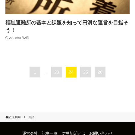
福祉避難所の基本と課題を知って円滑な運営を目指そ
う！
2021年8月2日
1
...
23
24
25
26
防災新聞
用語
運営会社
記事一覧
防災新聞とは
お問い合わせ