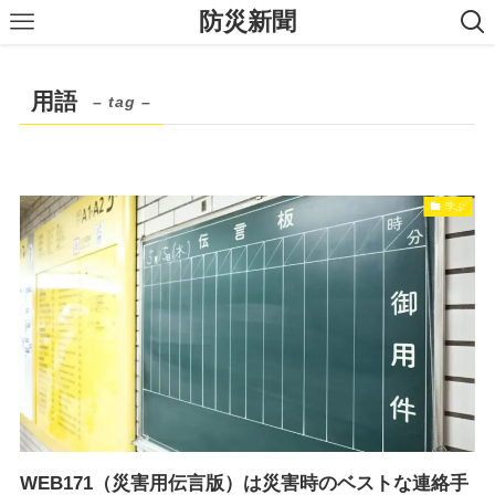
防災新聞
用語
– tag –
学ぶ
WEB171（災害用伝言版）は災害時のベストな連絡手