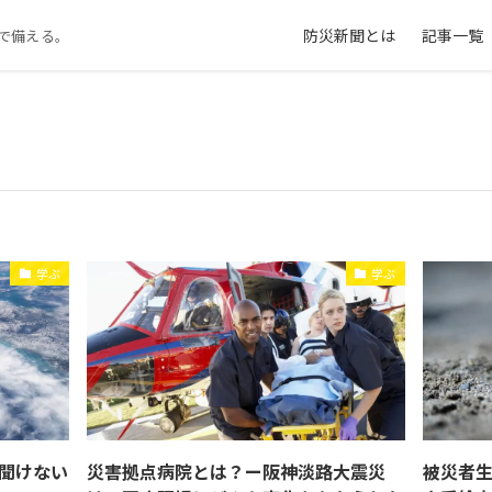
防災新聞とは
記事一覧
で備える。
学ぶ
学ぶ
聞けない
災害拠点病院とは？ー阪神淡路大震災
被災者