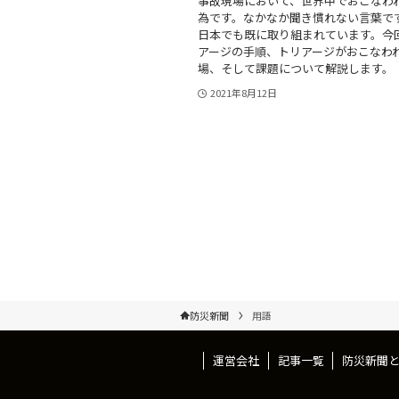
事故現場において、世界中でおこなわ
為です。なかなか聞き慣れない言葉で
日本でも既に取り組まれています。今
アージの手順、トリアージがおこなわ
場、そして課題について解説します。
2021年8月12日
防災新聞
用語
運営会社
記事一覧
防災新聞