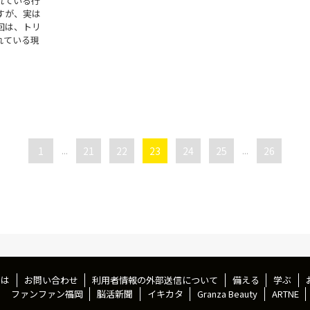
れている行
すが、実は
回は、トリ
れている現
1
...
21
22
23
24
25
...
26
とは
お問い合わせ
利用者情報の外部送信について
備える
学ぶ
ファンファン福岡
脳活新聞
イキカタ
Granza Beauty
ARTNE