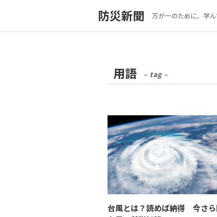
防災新聞
万が一のために、学ん
用語
– tag –
台風とは？読めば納得 今さら