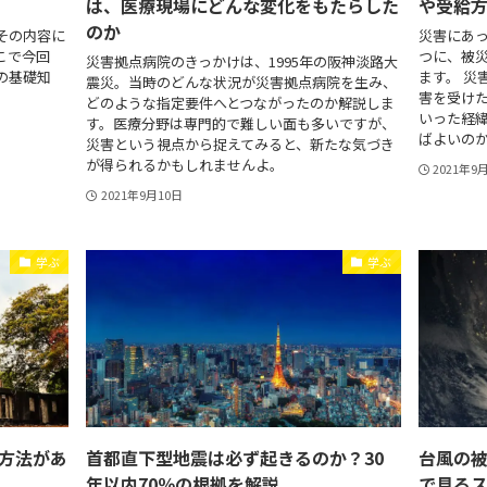
は、医療現場にどんな変化をもたらした
や受給
のか
その内容に
災害にあ
こで今回
つに、被
災害拠点病院のきっかけは、1995年の阪神淡路大
の基礎知
ます。 災
震災。当時のどんな状況が災害拠点病院を生み、
害を受け
どのような指定要件へとつながったのか解説しま
いった経
す。医療分野は専門的で難しい面も多いですが、
ばよいのかな
災害という視点から捉えてみると、新たな気づき
が得られるかもしれませんよ。
2021年9
2021年9月10日
学ぶ
学ぶ
方法があ
首都直下型地震は必ず起きるのか？30
台風の
年以内70％の根拠を解説
で見る