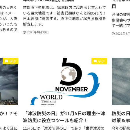
目
害の大きく
首都直下型地震は、30年以内に起きると言われて
てはイメー
いる巨大地震です！被害総額はなんと約95兆円！
台風の被
うが、人為
日本経済に影響する、直下型地震が起きる根拠を
象協会の
ういったも
解説します。
て一緒に
もあるので
2021年8月30日
2021年8
学ぶ
学ぶ
か！？そ
「津波防災の日」が11月5日の理由～津
防災の日
波防災に役立つツールも紹介！
対策＆
をよく耳に
11月5日は「津波防災の日」であり「世界津波の
今年の防