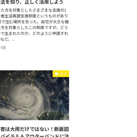
方法を知り、正しく活用しよう
った方を対象としたさまざまな支援の1
災者生活再建支援制度というものがあり
害で住む場所を失った、自宅が大きな被
た方を対象としたこの制度ですが、どう
緯で生まれたのか、どのように申請すれ
ど、...
月7日
学ぶ
被害は大雨だけではない！断面図
スパイラル＆アウターバンドに注