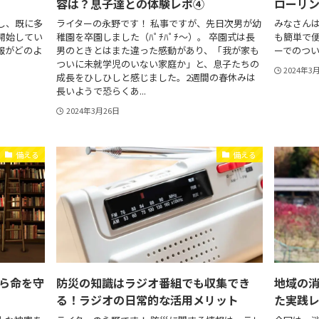
容は？息子達との体験レポ④
ローリ
し、既に多
ライターの永野です！ 私事ですが、先日次男が幼
みなさん
開始してい
稚園を卒園しました（ﾊﾟﾁﾊﾟﾁ～）。 卒園式は長
も簡単で
報がどのよ
男のときとはまた違った感動があり、「我が家も
ーでのつ
ついに未就学児のいない家庭か」と、息子たちの
2024年3
成長をひしひしと感じました。2週間の春休みは
長いようで恐らくあ...
2024年3月26日
備える
備える
ら命を守
防災の知識はラジオ番組でも収集でき
地域の
る！ラジオの日常的な活用メリット
た実践