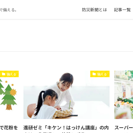
防災新聞とは
記事一覧
で備える。
備える
備える
で花粉を
進研ゼミ「キケン！はっけん講座」の内
スーパ