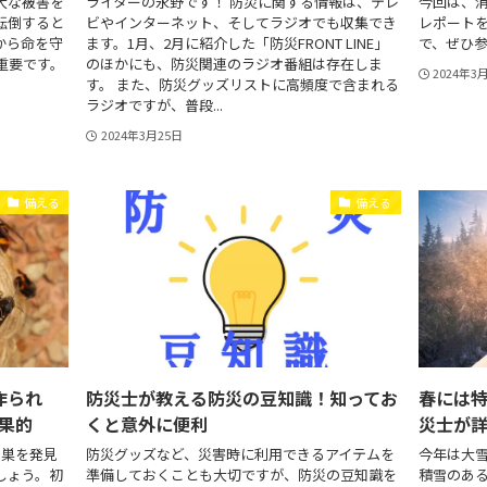
大な被害を
ライターの永野です！ 防災に関する情報は、テレ
今回は、
転倒すると
ビやインターネット、そしてラジオでも収集でき
レポート
から命を守
ます。1月、2月に紹介した「防災FRONT LINE」
で、ぜひ
重要です。
のほかにも、防災関連のラジオ番組は存在しま
2024年3
す。 また、防災グッズリストに高頻度で含まれる
ラジオですが、普段...
2024年3月25日
備える
備える
作られ
防災士が教える防災の豆知識！知ってお
春には
果的
くと意外に便利
災士が
の巣を発見
防災グッズなど、災害時に利用できるアイテムを
今年は大
しょう。初
準備しておくことも大切ですが、防災の豆知識を
積雪のあ