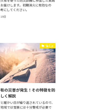
消火栓を使った防災訓練に参加した実践
をお届けします。初期消火に有効なの
参考にしてください。
月19日
備える
特有の災害が発生！その特徴を防
詳しく解説
雪と暖かい日が繰り返されているので、
る地域では雪崩には十分警戒が必要で