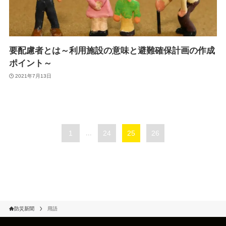
要配慮者とは～利用施設の意味と避難確保計画の作成
ポイント～
2021年7月13日
1
...
24
25
26
防災新聞
用語