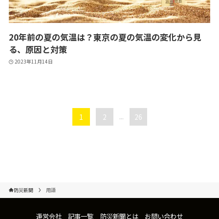
20年前の夏の気温は？東京の夏の気温の変化から見
る、原因と対策
2023年11月14日
1
2
...
26
防災新聞
用語
運営会社
記事一覧
防災新聞とは
お問い合わせ