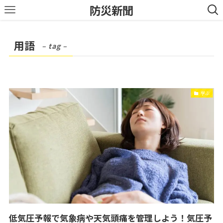
防災新聞
用語
– tag –
学ぶ
低気圧予報で気象病や天気頭痛を管理しよう！気圧予