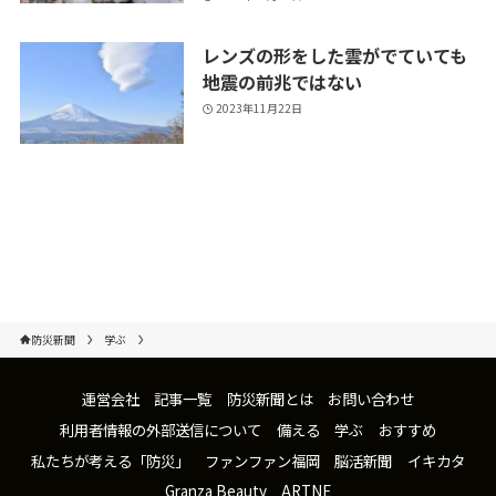
レンズの形をした雲がでていても
地震の前兆ではない
2023年11月22日
防災新聞
学ぶ
運営会社
記事一覧
防災新聞とは
お問い合わせ
利用者情報の外部送信について
備える
学ぶ
おすすめ
私たちが考える「防災」
ファンファン福岡
脳活新聞
イキカタ
Granza Beauty
ARTNE