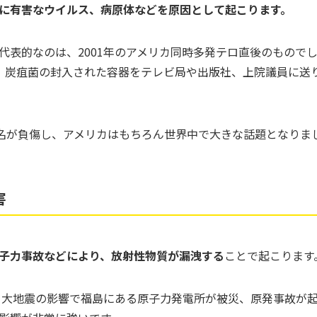
に有害なウイルス、病原体などを原因として起こります。
代表的なのは、2001年のアメリカ同時多発テロ直後のもので
、炭疽菌の封入された容器をテレビ局や出版社、上院議員に送
7名が負傷し、アメリカはもちろん世界中で大きな話題となりま
害
子力事故などにより、放射性物質が漏洩する
ことで起こります
は、大地震の影響で福島にある原子力発電所が被災、原発事故が