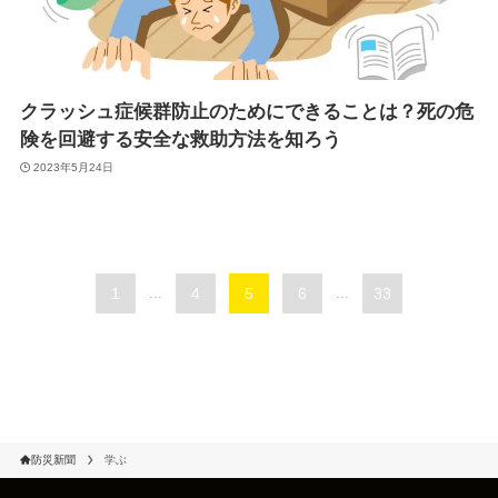
クラッシュ症候群防止のためにできることは？死の危
険を回避する安全な救助方法を知ろう
2023年5月24日
1
...
4
5
6
...
33
防災新聞
学ぶ