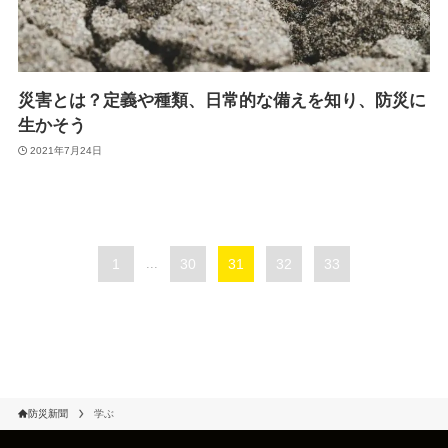
災害とは？定義や種類、日常的な備えを知り、防災に
生かそう
2021年7月24日
1
...
30
31
32
33
防災新聞
学ぶ