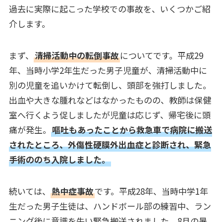
過去に実際に起こった学校での事故を、いくつかご紹
介します。
まず、
清掃活動中の転倒事故
についてです。平成29
年、当時小学2年生だった男子児童が、清掃活動中に
別の児童を追いかけて転倒し、頭部を強打しました。
出血や大きな腫れなどはなかったものの、教師は保健
室へ行くよう促しましたが児童は応じず、帰宅後に頭
痛が発生。
嘔吐もあったことから救急車で病院に搬送
されたところ、外傷性硬膜外出血症と診断され、緊急
手術ののち入院しました。
続いては、
熱中症事故
です。平成28年、当時中学1年
生だった男子生徒は、ハンドボール部の練習中、ラン
ニング後に意識を失い緊急搬送されました。8月の暑