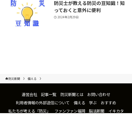
防災士が教える防災の豆知識！知
っておくと意外に便利
2024年2月29日
防災新聞
備える
運営会社
記事一覧
防災新聞とは
お問い合わせ
利用者情報の外部送信について
備える
学ぶ
おすすめ
私たちが考える「防災」
ファンファン福岡
脳活新聞
イキカタ
Granza Beauty
ARTNE
©
2021 防災新聞.