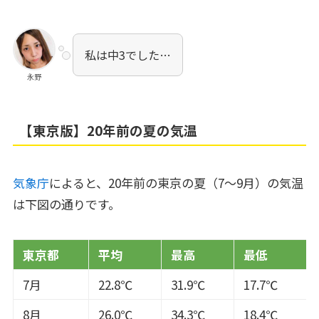
私は中3でした…
永野
【東京版】20年前の夏の気温
気象庁
によると、20年前の東京の夏（7～9月）の気温
は下図の通りです。
東京都
平均
最高
最低
7月
22.8℃
31.9℃
17.7℃
8月
26.0℃
34.3℃
18.4℃