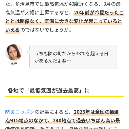
た、多治見市では最高気温が40度近くなる、9月の最
高気温が大幅に上昇するなど、
20年前が冷夏だったこ
ととは関係なく、気温に大きな変化が起こっていると
いえる
のではないでしょうか。
うちも隣の町だから38℃を超える日
があるんだよね…
永野
各地で「最低気温が過去最高」に
防災ニッポン
の記事によると、
2023年は全国の観測
点915地点のなかで、248地点で過去いちばん高い最
低気温を記録した
そうです。昼間の暑さが厳しくて