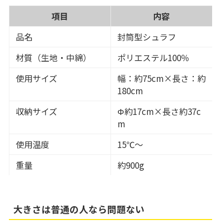
項目
内容
品名
封筒型シュラフ
材質（生地・中綿）
ポリエステル100％
使用サイズ
幅：約75cm×長さ：約
180cm
収納サイズ
Φ約17cm×長さ約37c
m
使用温度
15℃～
重量
約900g
大きさは普通の人なら問題ない