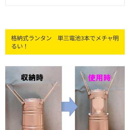
格納式ランタン 単三電池3本でメチャ明
るい！