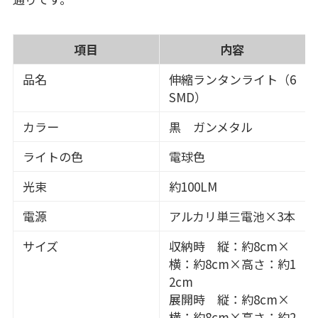
項目
内容
品名
伸縮ランタンライト（6
SMD）
カラー
黒 ガンメタル
ライトの色
電球色
光束
約100LM
電源
アルカリ単三電池×3本
サイズ
収納時 縦：約8cm×
横：約8cm×高さ：約1
2cm
展開時 縦：約8cm×
横：約8cm×高さ：約2