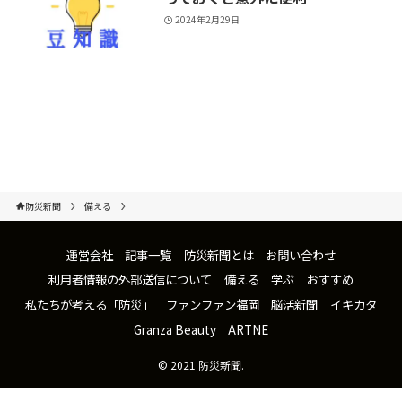
2024年2月29日
防災新聞
備える
運営会社
記事一覧
防災新聞とは
お問い合わせ
利用者情報の外部送信について
備える
学ぶ
おすすめ
私たちが考える「防災」
ファンファン福岡
脳活新聞
イキカタ
Granza Beauty
ARTNE
©
2021 防災新聞.