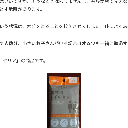
ばいいですが、そうなるとは限りませんし、視界が雪で見えな
とす危険
があります。
いう状況
は、水分をとることを控えさせてしまい、体によくあ
で
人数分
、小さいお子さんがいる場合は
オムツ
も一緒に準備す
プ「セリア」の商品です。