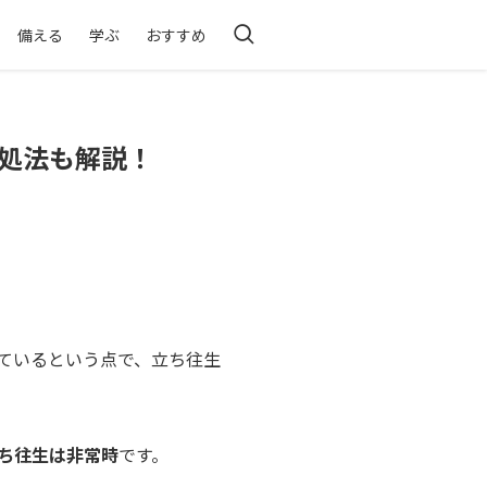
備える
学ぶ
おすすめ
対処法も解説！
ているという点で、立ち往生
ち往生は非常時
です。