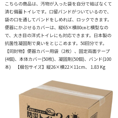
こちらの商品は、汚物が入った袋を自分で結ばなくて
済む備蓄トイレです。口留バンドがついているので、
袋の口を通してバンドをしめれば、ロックできます。
便器にかぶせるカバーは、縦65×横80㎝と横型なの
で、大き目の洋式トイレにも対応できます。日本製の
抗菌性凝固剤で臭いをとじこめます。50回分です。
【同封物】便器カバー用袋（2枚）、固定両面テープ
(4個)、本体カバー(50枚)、凝固剤(50個)、バンド(100
本) 【梱包サイズ】縦26×横22×11cm、 1.83 Kg