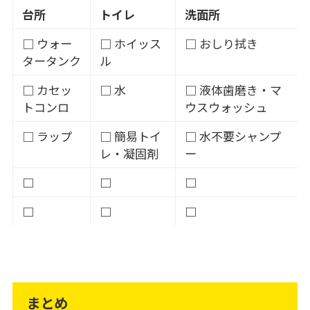
台所
トイレ
洗面所
□
ウォー
□
ホイッス
□
おしり拭き
タータンク
ル
□
カセッ
□
水
□
液体歯磨き・
マ
トコンロ
ウスウォッシュ
□
ラップ
□
簡易トイ
□
水不要シャンプ
レ・
凝固剤
ー
□
□
□
□
□
□
まとめ