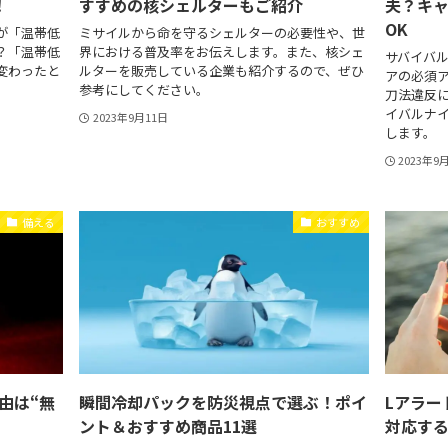
！
すすめの核シェルターもご紹介
夫？キ
OK
が「温帯低
ミサイルから命を守るシェルターの必要性や、世
？「温帯低
界における普及率をお伝えします。また、核シェ
サバイバ
変わったと
ルターを販売している企業も紹介するので、ぜひ
アの必須
参考にしてください。
刀法違反
イバルナ
2023年9月11日
します。
2023年9
備える
おすすめ
由は“無
瞬間冷却パックを防災視点で選ぶ！ポイ
Lアラー
ント＆おすすめ商品11選
対応す