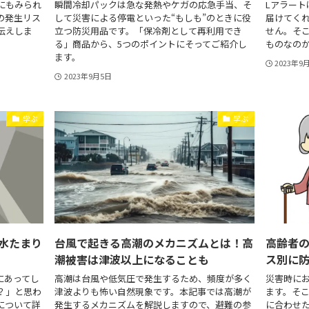
にもみられ
瞬間冷却パックは急な発熱やケガの応急手当、そ
Lアラー
の発生リス
して災害による停電といった“もしも”のときに役
届けてく
伝えしま
立つ防災用品です。「保冷剤として再利用でき
せん。そ
る」商品から、5つのポイントにそってご紹介し
ものなの
ます。
2023年9
2023年9月5日
学ぶ
学ぶ
水たまり
台風で起きる高潮のメカニズムとは！高
高齢者
潮被害は津波以上になることも
ス別に
にあってし
高潮は台風や低気圧で発生するため、頻度が多く
災害時に
？」と思わ
津波よりも怖い自然現象です。本記事では高潮が
ます。そ
について詳
発生するメカニズムを解説しますので、避難の参
に合わせ