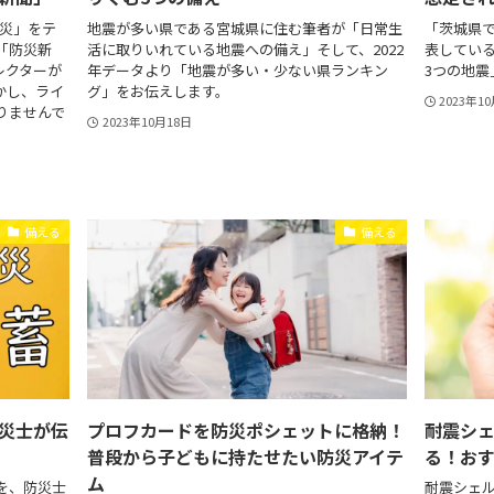
防災」をテ
地震が多い県である宮城県に住む筆者が「日常生
「茨城県
「防災新
活に取りいれている地震への備え」そして、2022
表してい
レクターが
年データより「地震が多い・少ない県ランキン
3つの地震
かし、ライ
グ」をお伝えします。
2023年1
りませんで
2023年10月18日
備える
備える
災士が伝
プロフカードを防災ポシェットに格納！
耐震シ
普段から子どもに持たせたい防災アイテ
る！お
ム
を、防災士
耐震シェ