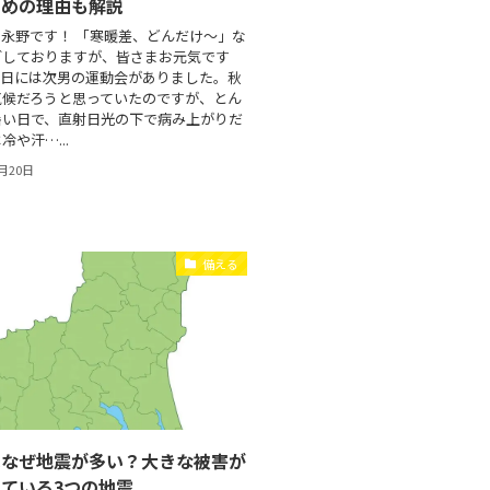
すめの理由も解説
永野です！ 「寒暖差、どんだけ～」な
ごしておりますが、皆さまお元気です
30日には次男の運動会がありました。秋
気候だろうと思っていたのですが、とん
暑い日で、直射日光の下で病み上がりだ
や汗…...
0月20日
備える
はなぜ地震が多い？大きな被害が
ている3つの地震