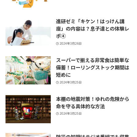
進研ゼミ「キケン！はっけん講
座」の内容は？息子達との体験レ
ポ④
2024年3月26日
スーパーで揃える非常食は簡単な
備蓄！ローリングストック期間は
短めに
2024年3月25日
本棚の地震対策！ゆれの危険から
命を守る具体的な方法
2024年3月25日
防災の知識はラジオ番組でも収集