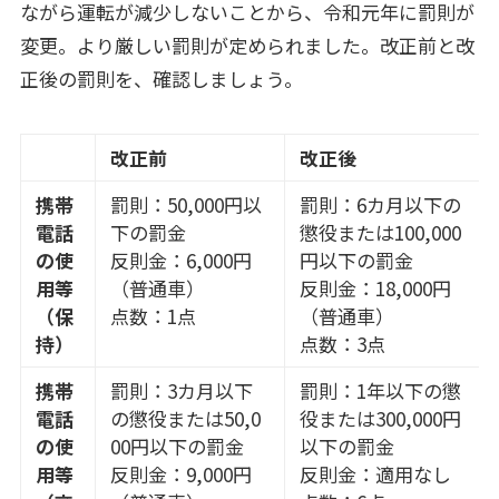
ながら運転が減少しないことから、令和元年に罰則が
変更。より厳しい罰則が定められました。改正前と改
正後の罰則を、確認しましょう。
改正前
改正後
携帯
罰則：50,000円以
罰則：6カ月以下の
電話
下の罰金
懲役または100,000
の使
反則金：6,000円
円以下の罰金
用等
（普通車）
反則金：18,000円
（保
点数：1点
（普通車）
持）
点数：3点
携帯
罰則：3カ月以下
罰則：1年以下の懲
電話
の懲役または50,0
役または300,000円
の使
00円以下の罰金
以下の罰金
用等
反則金：9,000円
反則金：適用なし