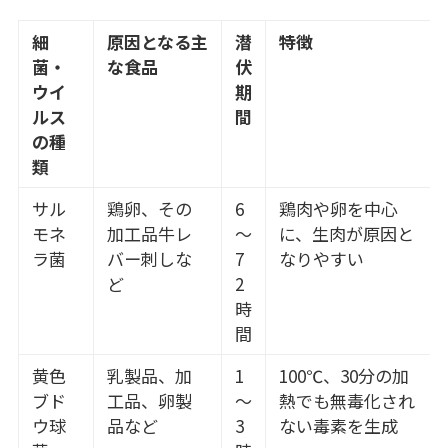
細
原因となる主
潜
特徴
菌・
な食品
伏
ウイ
期
ルス
間
の種
類
サル
鶏卵、その
6
鶏肉や卵を中心
モネ
加工品牛レ
～
に、生肉が原因と
ラ菌
バー刺しな
7
なりやすい
ど
2
時
間
黄色
乳製品、加
1
100℃、30分の加
ブド
工品、卵製
～
熱でも無毒化され
ウ球
品など
3
ない毒素を生成