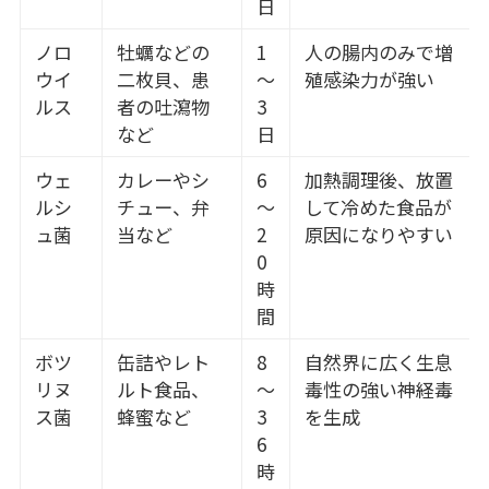
日
ノロ
牡蠣などの
1
人の腸内のみで増
ウイ
二枚貝、患
～
殖感染力が強い
ルス
者の吐瀉物
3
など
日
ウェ
カレーやシ
6
加熱調理後、放置
ルシ
チュー、弁
～
して冷めた食品が
ュ菌
当など
2
原因になりやすい
0
時
間
ボツ
缶詰やレト
8
自然界に広く生息
リヌ
ルト食品、
～
毒性の強い神経毒
ス菌
蜂蜜など
3
を生成
6
時