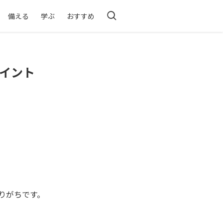
備える
学ぶ
おすすめ
イント
りがちです。