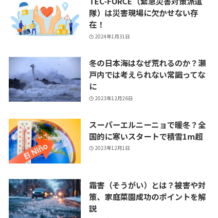
TEC-FORCE（緊急災害対策派遣
隊）は災害現場に欠かせない存
在！
2024年1月31日
冬の日本海はなぜ荒れるのか？瀬
戸内では考えられない常識ってな
に
2023年12月26日
スーパーエルニーニョで暖冬？全
国的に寒いスタートで積雪1m超
2023年12月1日
霜害（そうがい）とは？被害や対
策、家庭菜園成功のポイントを解
説