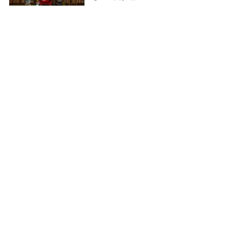
防災の知識はラジオ番組でも収集
できる！ラジオの日常的な活用メ
リット
2024年3月25日
地域の消火栓を使った防災訓練に
参加した実践レポート！
2024年3月19日
スズメバチの巣は4月ごろから作
られる！初期駆除は比較的安全で
効果的
2024年3月19日