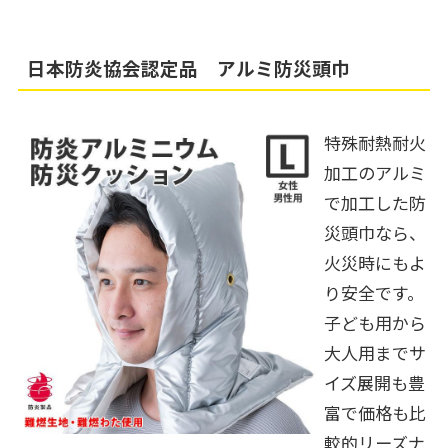
日本防炎協会認定品 アルミ防災頭巾
特殊耐熱耐火
加工のアルミ
で加工した防
災頭巾なら、
火災時にもよ
り安全です。
子ども用から
大人用までサ
イズ展開も豊
富で価格も比
較的リーズナ