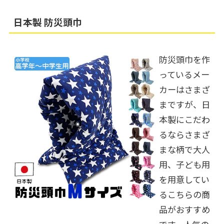
日本製 防災頭巾
防災頭巾を作
っているメー
カーはさまざ
まですが、日
本製にこだわ
るならさまざ
まな柄で大人
用、子ども用
を用意してい
るこちらの商
品がおすすめ