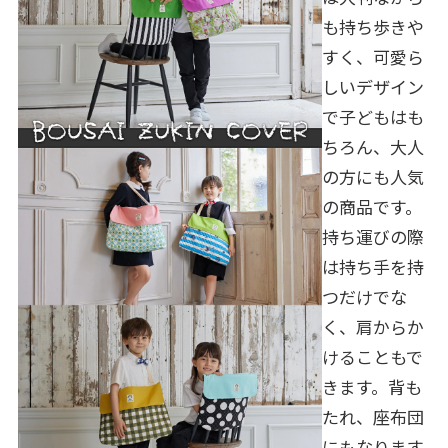
も持ち歩きや
すく、可愛ら
しいデザイン
で子どもはも
ちろん、大人
の方にも人気
の商品です。
持ち運びの際
は持ち手を持
つだけでな
く、肩からか
けることもで
きます。背も
たれ、座布団
にもなります