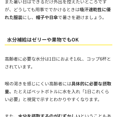
また暑い日はできるだけ外出を控えたいところです
が、どうしても用事ででかけるときは
吸汗速乾性に優
れた服装
にし、
帽子や日傘
で暑さを避けましょう。
水分補給はゼリーや果物でもOK
高齢者に必要な水分は1日におよそ1.6L、コップ6杯と
されています。
喉の渇きを感じにくい高齢者には
具体的に必要な摂取
量、
たとえばペットボトルに水を入れ「1日これくら
い必要」と視覚で示すとわかりやすくなります。
また、
水分を摂取するのがむずかしい
ということもあ