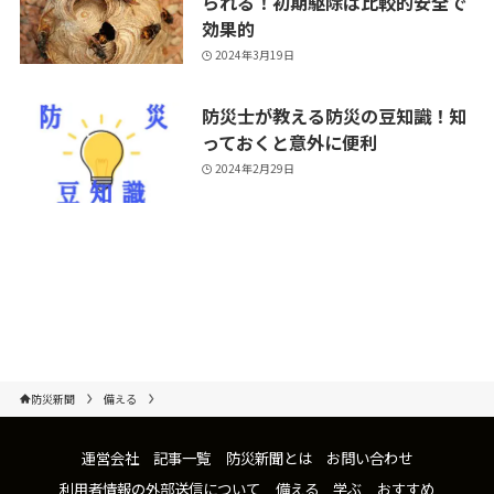
られる！初期駆除は比較的安全で
効果的
2024年3月19日
防災士が教える防災の豆知識！知
っておくと意外に便利
2024年2月29日
防災新聞
備える
運営会社
記事一覧
防災新聞とは
お問い合わせ
利用者情報の外部送信について
備える
学ぶ
おすすめ