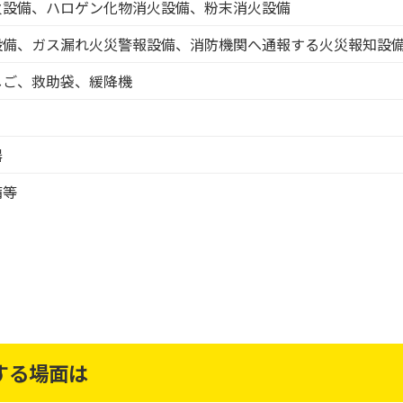
火設備、ハロゲン化物消火設備、粉末消火設備
設備、ガス漏れ火災警報設備、消防機関へ通報する火災報知設
しご、救助袋、緩降機
器
備等
する場面は