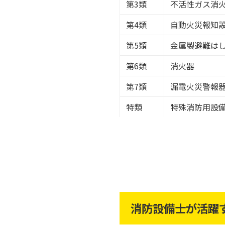
第3類
不活性ガス消
第4類
自動火災報知
第5類
金属製避難は
第6類
消火器
第7類
漏電火災警報
特類
特殊消防用設
消防設備士が活躍