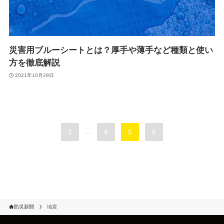
災害用ブルーシートとは？厚手や薄手など種類と使い
方を徹底解説
2021年10月29日
1
...
4
5
6
防災新聞
地震