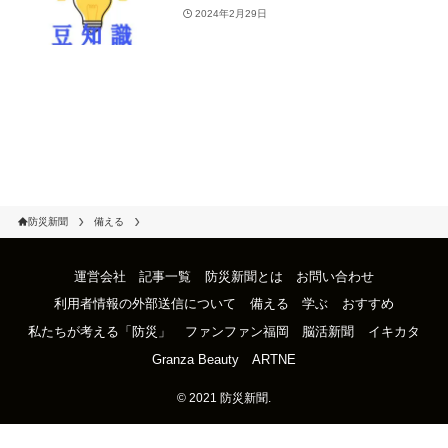
2024年2月29日
防災新聞
備える
運営会社
記事一覧
防災新聞とは
お問い合わせ
利用者情報の外部送信について
備える
学ぶ
おすすめ
私たちが考える「防災」
ファンファン福岡
脳活新聞
イキカタ
Granza Beauty
ARTNE
©
2021 防災新聞.