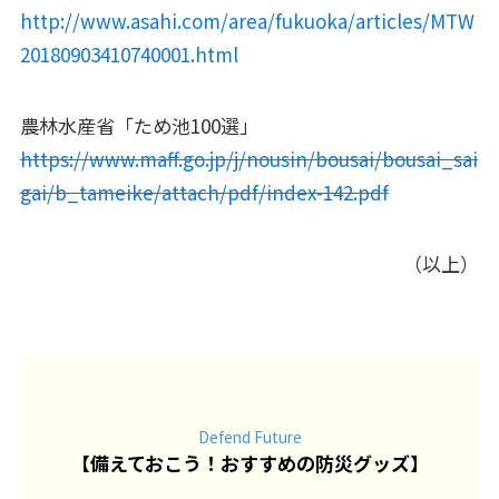
http://www.asahi.com/area/fukuoka/articles/MTW
20180903410740001.html
農林水産省「ため池100選」
https://www.maff.go.jp/j/nousin/bousai/bousai_sai
gai/b_tameike/attach/pdf/index-142.pdf
（以上）
Defend Future
【
備えておこう！おすすめの防災グッズ
】