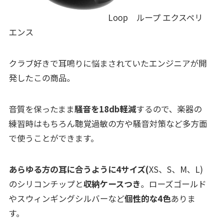
Loop ループ エクスペリ
エンス
クラブ好きで耳鳴りに悩まされていたエンジニアが開
発したこの商品。
音質を保ったまま
騒音を18db軽減
するので、楽器の
練習時はもちろん聴覚過敏の方や騒音対策など多方面
で使うことができます。
あらゆる方の耳に合うように4サイズ(
XS、S、M、L)
のシリコンチップと
収納ケースつき
。ローズゴールド
やスウィンギングシルバーなど
個性的な4色
ありま
す。