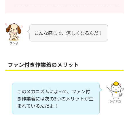
こんな感じで、涼しくなるんだ！
ワン子
ファン付き作業着のメリット
このメカニズムによって、ファン付
き作業着には次の3つのメリットが生
シゲネコ
まれているんだよ！