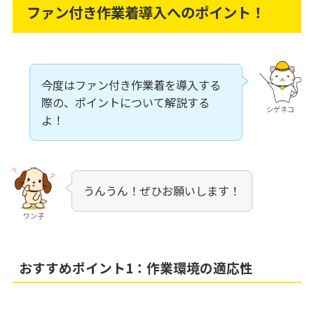
ファン付き作業着導入へのポイント！
今度はファン付き作業着を導入する
際の、ポイントについて解説する
シゲネコ
よ！
うんうん！ぜひお願いします！
ワン子
おすすめポイント1：作業環境の適応性