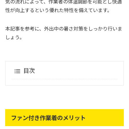
気の流れによって、作業者の体温調節を可能とし快適
性が向上するという優れた特性を備えています。
本記事を参考に、外出中の暑さ対策をしっかり行いま
しょう。
目次
ファン付き作業着のメリット