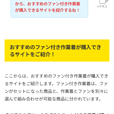
から、おすすめのファン付き作業着
シゲネコ
が購入できるサイトを紹介するね！
おすすめのファン付き作業着が購入でき
るサイトをご紹介！
ここからは、おすすめのファン付き作業着が購入でき
るサイトをご紹介します。ファン付き作業着は、ファ
ンがセットになった商品と、作業着とファンを別々に
選んで組み合わせが可能な商品に分かれています。