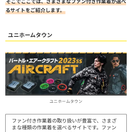
そこでここでは、さまざまなファン付き作業着が選べ
るサイトをご紹介します。
ユニホームタウン
ユニホームタウン
ファン付き作業着の取り扱いが豊富で、さまざ
まな種類の作業着を選べるサイトです。ファン