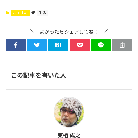
おすすめ
生活
よかったらシェアしてね！
この記事を書いた人
栗栖 成之