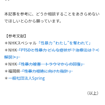
本記事を参考に、どうか相談することをあきらめない
でほしいと心から願っています。
【参考文献】
＊NHKスペシャル
「性暴力 “わたし”を奪われて」
＊NHK
「PTSDと性暴力 どんな症状が？治療法は？＜
解説＞」
＊NHK
「性暴力被害 トラウマからの回復」
＊福岡県
「性暴力根絶に向けた指針 」
＊
一般社団法人Spring
（以上）