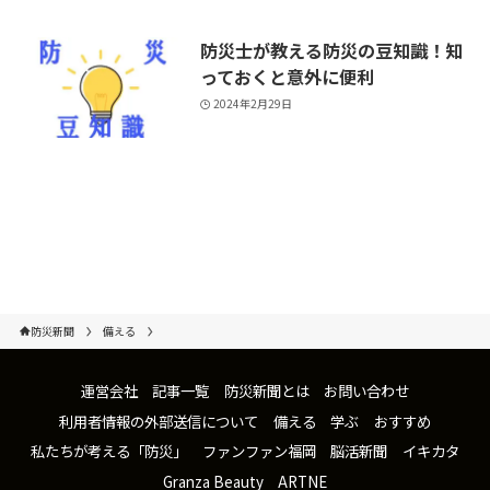
防災士が教える防災の豆知識！知
っておくと意外に便利
2024年2月29日
防災新聞
備える
運営会社
記事一覧
防災新聞とは
お問い合わせ
利用者情報の外部送信について
備える
学ぶ
おすすめ
私たちが考える「防災」
ファンファン福岡
脳活新聞
イキカタ
Granza Beauty
ARTNE