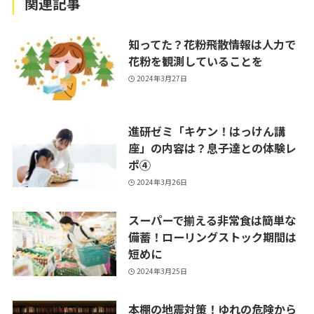
関連記事
知ってた？花粉飛散情報は人力で
花粉を観測していることを
2024年3月27日
進研ゼミ「キケン！はっけん講
座」の内容は？息子達との体験レ
ポ④
2024年3月26日
スーパーで揃える非常食は簡単な
備蓄！ローリングストック期間は
短めに
2024年3月25日
本棚の地震対策！ゆれの危険から