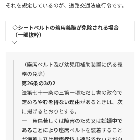
それを規定しているのが、道路交通法施行令です。
◇シートベルトの着用義務が免除される場合
（一部抜粋）
（座席ベルト及び幼児用補助装置に係る義
務の免除）
第26条の3の2
法第七十一条の三第一項ただし書の政令で
定める
やむを得ない理由
があるときは、次
に掲げるとおりとする。
一 負傷若しくは障害のため又は
妊娠中で
あることにより
座席ベルトを装着すること
が
療養上又は健康保持上適当でない
者が自