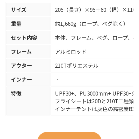
サイズ
205（長さ）×95＋60（幅）×110 
重量
約1,660g（ロープ、ペグ除く）
セット内容
本体、フレーム、ペグ、ロープ、専
フレーム
アルミロッド
アウター
210Tポリエステル
インナー
‐
特徴
UPF30+、PU3000mm+ U
フライシートは20Dと210T二種類ナ
インナーテントは灰色の高密度B3