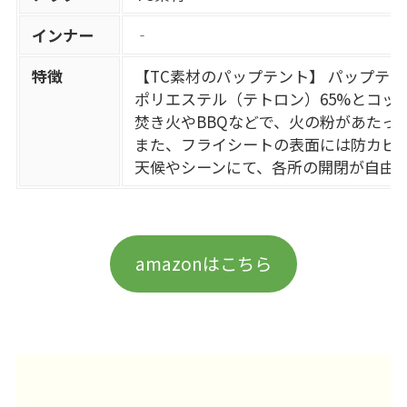
インナー
‐
特徴
【TC素材のパップテント】 パップテ
ポリエステル（テトロン）65%とコッ
焚き火やBBQなどで、火の粉があたっ
また、フライシートの表面には防カビ
天候やシーンにて、各所の開閉が自由
amazonはこちら