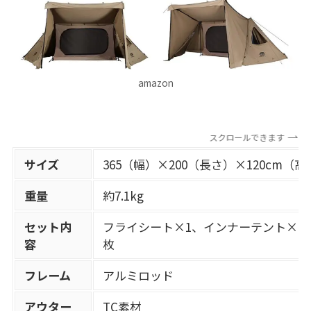
amazon
スクロールできます
サイズ
365（幅）×200（長さ）×120cm（高
重量
約7.1kg
セット内
フライシート×1、インナーテント×1、
容
枚
フレーム
アルミロッド
アウター
TC素材