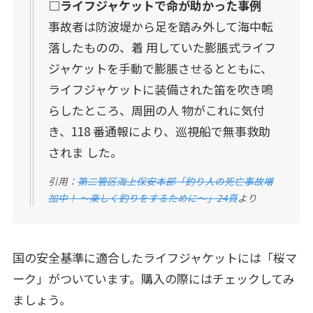
□ライフジャケットで命が助かった事例
事故者は防波堤から足を踏み外して海中転
落したものの、着 用していた膨脹式ライフ
ジャケットを手動で膨脹させるとともに、
ライフジャケットに装備された笛を吹き鳴
らしたところ、周囲の人 物がこれに気付
き、118 番通報により、巡視船で無事救助
されま した。
引用：
第二管区海上保安本部「釣り人の死亡事故増
加中！ ～楽しく釣りをするために～」
24
頁
より
国の安全基準に適合したライフジャケットには「桜マ
ーク」がついています。購入の際にはチェックしてみ
ましょう。