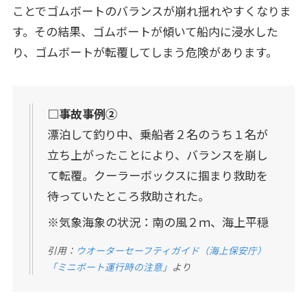
ことでゴムボートのバランスが崩れ揺れやすくなりま
す。その結果、ゴムボートが傾いて船内に浸水した
り、ゴムボートが転覆してしまう危険があります。
□事故事例➁
漂泊して釣り中、乗船者２名のうち１名が
立ち上がったことにより、バランスを崩し
て転覆。クーラーボックスに掴まり救助を
待っていたところ救助された。
※気象海象の状況：南の風２ｍ、海上平穏
引用：
ウオーターセーフティガイド（海上保安庁）
「ミニボート運行時の注意」
より