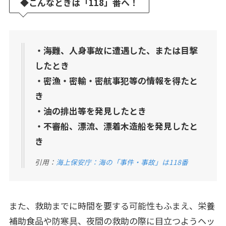
◆
こんなときは「118」番へ！
・海難、人身事故に遭遇した、または目撃
したとき
・密漁・密輸・密航事犯等の情報を得たと
き
・油の排出等を発見したとき
・不審船、漂流、漂着木造船を発見したと
き
引用：
海上保安庁：海の「事件・事故」は118番
また、救助までに時間を要する可能性もふまえ、栄養
補助食品や防寒具、夜間の救助の際に目立つようヘッ