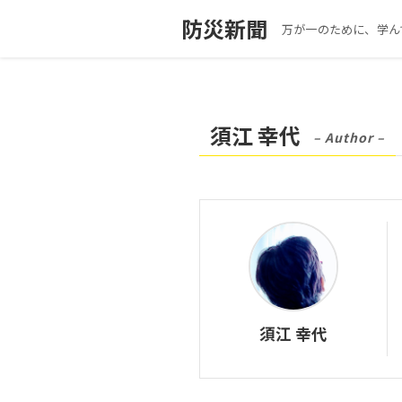
防災新聞
万が一のために、学ん
須江 幸代
– Author –
須江 幸代