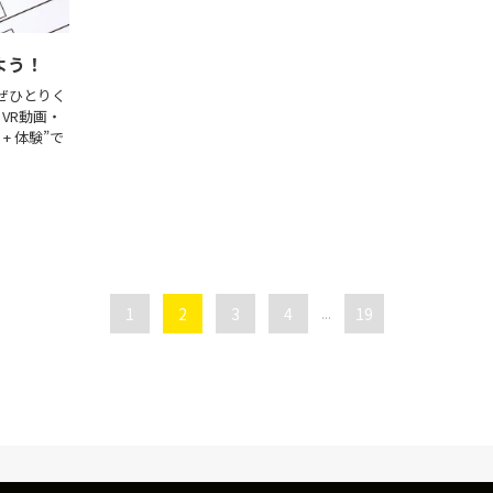
よう！
ぜひとりく
VR動画・
+ 体験”で
1
2
3
4
...
19