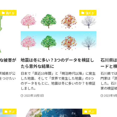
備える
備える
な被害が
地震は冬に多い？3つのデータを検証し
石川県
たら意外な結果に
ードと
茨城県が公
日本で「直近10年間」と「明治時代以降」に発生
石川県で
をつけたい
した地震、そして「世界で発生した地震」の3つ
門家は「
のデータをもとに、地震は冬に多いのか？を検証
した。石
しました。
家の検証
2023年10月5日
2023年9
学ぶ
学ぶ