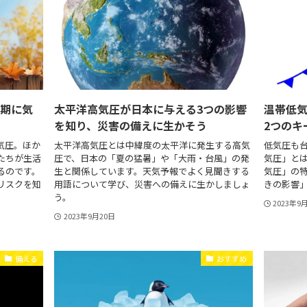
時期に気
太平洋高気圧が日本に与える3つの影響
温帯低気
を知り、災害の備えに生かそう
2つのキ
気圧。ほか
太平洋高気圧とは中緯度の太平洋に発生する高気
低気圧も
たちが生活
圧で、日本の「夏の猛暑」や「大雨・台風」の発
気圧」と
るのです。
生と関係しています。天気予報でよく見聞きする
気圧」の
リスクを知
用語について学び、災害への備えに生かしましょ
きの影響
。
う。
2023年9
2023年9月20日
備える
おすすめ