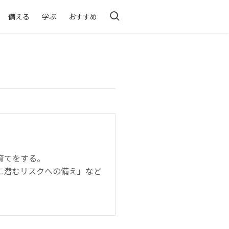
備える
学ぶ
おすすめ
育てをする。
に潜むリスクへの備え」など