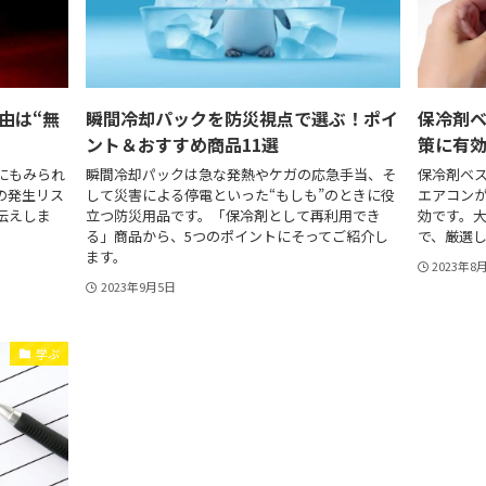
由は“無
瞬間冷却パックを防災視点で選ぶ！ポイ
保冷剤
ント＆おすすめ商品11選
策に有効
にもみられ
瞬間冷却パックは急な発熱やケガの応急手当、そ
保冷剤ベ
の発生リス
して災害による停電といった“もしも”のときに役
エアコン
伝えしま
立つ防災用品です。「保冷剤として再利用でき
効です。
る」商品から、5つのポイントにそってご紹介し
で、厳選し
ます。
2023年8
2023年9月5日
学ぶ