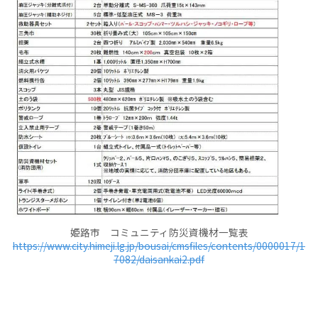
姫路市 コミュニティ防災資機材一覧表
https://www.city.himeji.lg.jp/bousai/cmsfiles/contents/0000017/1
7082/daisankai2.pdf