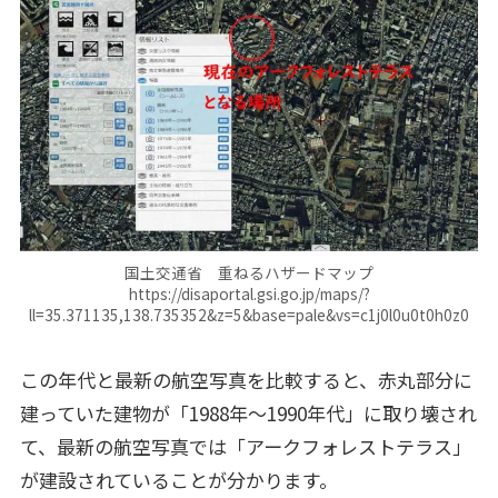
国土交通省 重ねるハザードマップ
https://disaportal.gsi.go.jp/maps/?
ll=35.371135,138.735352&z=5&base=pale&vs=c1j0l0u0t0h0z0
この年代と最新の航空写真を比較すると、赤丸部分に
建っていた建物が「1988年～1990年代」に取り壊され
て、最新の航空写真では「アークフォレストテラス」
が建設されていることが分かります。