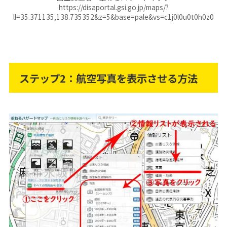
https://disaportal.gsi.go.jp/maps/?
ll=35.371135,138.735352&z=5&base=pale&vs=c1j0l0u0t0h0z0
ステップ2：航空写真を表示させる方法