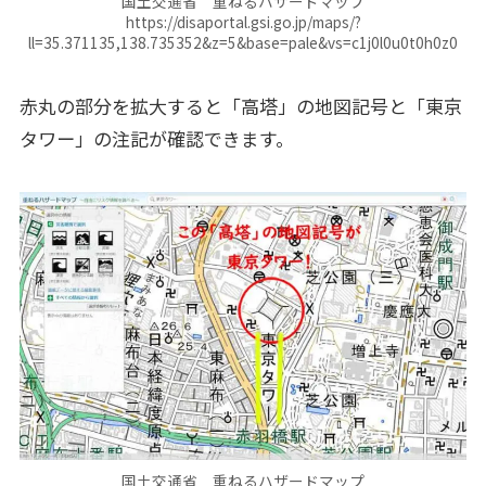
国土交通省 重ねるハザードマップ
https://disaportal.gsi.go.jp/maps/?
ll=35.371135,138.735352&z=5&base=pale&vs=c1j0l0u0t0h0z0
赤丸の部分を拡大すると「高塔」の地図記号と「東京
タワー」の注記が確認できます。
国土交通省 重ねるハザードマップ