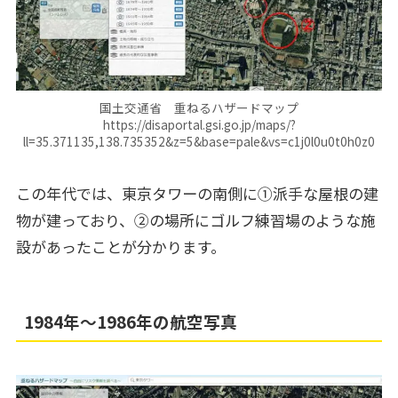
国土交通省 重ねるハザードマップ
https://disaportal.gsi.go.jp/maps/?
ll=35.371135,138.735352&z=5&base=pale&vs=c1j0l0u0t0h0z0
この年代では、東京タワーの南側に①派手な屋根の建
物が建っており、②の場所にゴルフ練習場のような施
設があったことが分かります。
1984年～1986年の航空写真