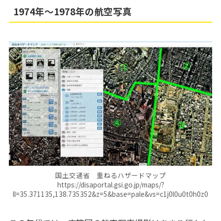
1974年～1978年の航空写真
国土交通省 重ねるハザードマップ
https://disaportal.gsi.go.jp/maps/?
ll=35.371135,138.735352&z=5&base=pale&vs=c1j0l0u0t0h0z0