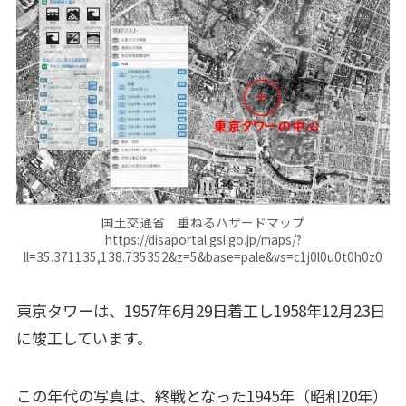
国土交通省 重ねるハザードマップ
https://disaportal.gsi.go.jp/maps/?
ll=35.371135,138.735352&z=5&base=pale&vs=c1j0l0u0t0h0z0
東京タワーは、1957年6月29日着工し1958年12月23日
に竣工しています。
この年代の写真は、終戦となった1945年（昭和20年）