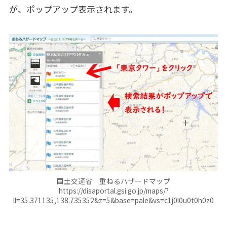
が、ポップアップ表示されます。
国土交通省 重ねるハザードマップ
https://disaportal.gsi.go.jp/maps/?
ll=35.371135,138.735352&z=5&base=pale&vs=c1j0l0u0t0h0z0