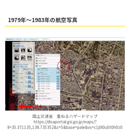
1979年～1983年の航空写真
国土交通省 重ねるハザードマップ
https://disaportal.gsi.go.jp/maps/?
ll=35.371135,138.735352&z=5&base=pale&vs=c1j0l0u0t0h0z0