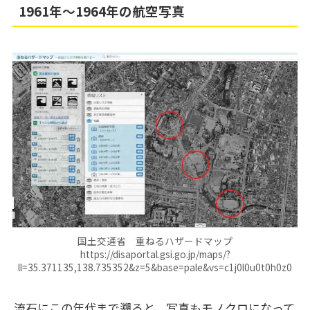
1961年～1964年の航空写真
国土交通省 重ねるハザードマップ
https://disaportal.gsi.go.jp/maps/?
ll=35.371135,138.735352&z=5&base=pale&vs=c1j0l0u0t0h0z0
流石にこの年代まで遡ると、写真もモノクロになって