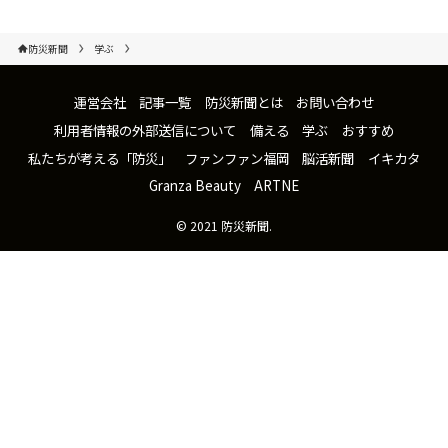
防災新聞
学ぶ
運営会社
記事一覧
防災新聞とは
お問い合わせ
利用者情報の外部送信について
備える
学ぶ
おすすめ
私たちが考える「防災」
ファンファン福岡
脳活新聞
イキカタ
Granza Beauty
ARTNE
©
2021 防災新聞.