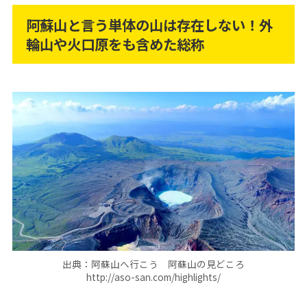
阿蘇山と言う単体の山は存在しない！外
輪山や火口原をも含めた総称
出典：阿蘇山へ行こう 阿蘇山の見どころ
http://aso-san.com/highlights/