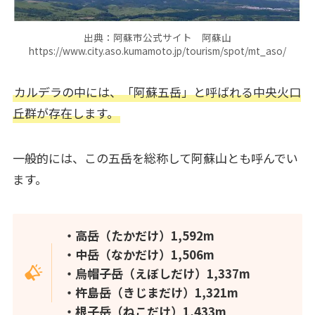
出典：阿蘇市公式サイト 阿蘇山
https://www.city.aso.kumamoto.jp/tourism/spot/mt_aso/
カルデラの中には、「阿蘇五岳」と呼ばれる中央火口
丘群が存在します。
一般的には、この五岳を総称して阿蘇山とも呼んでい
ます。
・高岳（たかだけ）1,592m
・中岳（なかだけ）1,506m
・烏帽子岳（えぼしだけ）1,337m
・杵島岳（きじまだけ）1,321m
・根子岳（ねこだけ）1,433m