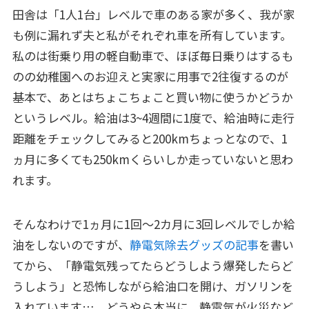
田舎は「1人1台」レベルで車のある家が多く、我が家
も例に漏れず夫と私がそれぞれ車を所有しています。
私のは街乗り用の軽自動車で、ほぼ毎日乗りはするも
のの幼稚園へのお迎えと実家に用事で2往復するのが
基本で、あとはちょこちょこと買い物に使うかどうか
というレベル。給油は3~4週間に1度で、給油時に走行
距離をチェックしてみると200kmちょっとなので、1
ヵ月に多くても250kmくらいしか走っていないと思わ
れます。
そんなわけで1ヵ月に1回～2カ月に3回レベルでしか給
油をしないのですが、
静電気除去グッズの記事
を書い
てから、「静電気残ってたらどうしよう爆発したらど
うしよう」と恐怖しながら給油口を開け、ガソリンを
入れています…。どうやら本当に、静電気が火災など