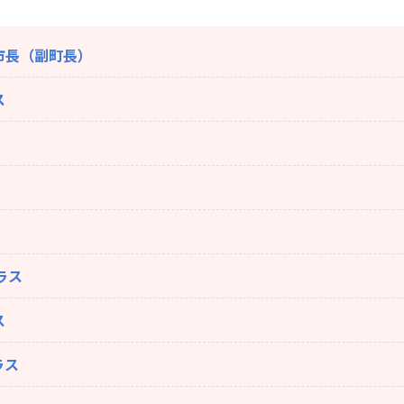
市長（副町長）
ス
ラス
ス
ラス