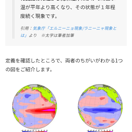
温が平年より高くなり、その状態が１年程
度続く現象です。
引用：
気象庁「エルニーニョ現象/ラニーニャ現象と
は」
より ※太字は筆者加筆
定義を確認したところで、両者のちがいがわかる1つ
の図をご紹介します。