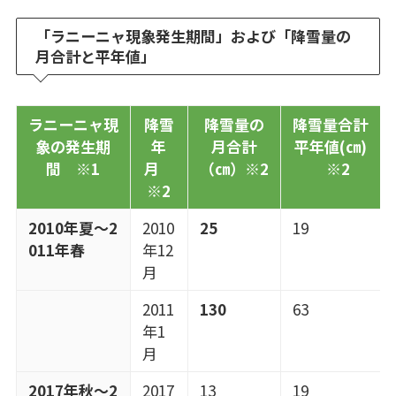
「ラニーニャ現象発生期間」および「降雪量の
月合計と平年値」
ラニーニャ現
降雪
降雪量の
降雪量合計
象の発生期
年
月合計
平年値(㎝)
間 ※1
月
（㎝）※2
※2
※2
2010年夏～2
2010
25
19
011年春
年12
月
2011
130
63
年1
月
2017年秋～2
2017
13
19