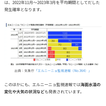
は、2022年11月～2023年3月を平均期間としてだした
発生確率となります。
出典：気象庁
「エルニーニョ監視速報
（
No.364
）
」
このほかにも、エルニーニョ監視速報では
海面水温の
変化や大気の状況など
も発表されています。