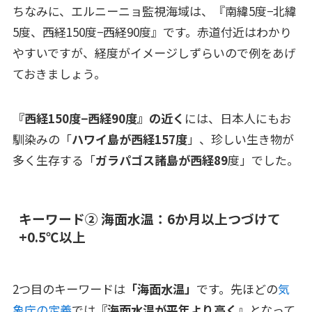
ちなみに、エルニーニョ監視海域は、『南緯5度−北緯
5度、西経150度−西経90度』です。赤道付近はわかり
やすいですが、経度がイメージしずらいので例をあげ
ておきましょう。
『西経150度−西経90度』の近く
には、日本人にもお
馴染みの「
ハワイ島が西経157度
」、珍しい生き物が
多く生存する「
ガラパゴス諸島が西経89
度」でした。
キーワード➁ 海面水温：6か月以上つづけて
+0.5℃以上
2つ目のキーワードは
「海面水温」
です。先ほどの
気
象庁の定義
では
『海面水温が平年より高く
』となって