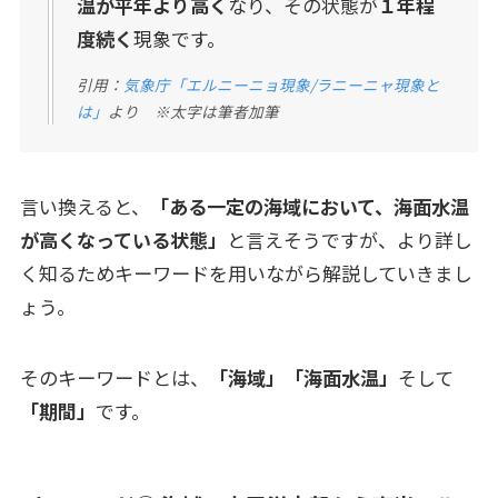
温が平年より高く
なり、その状態が
１年程
度続く
現象です。
引用：
気象庁「
エルニーニョ現象
/
ラニーニャ現象
と
は
」
より ※太字は筆者加筆
言い換えると、
「ある一定の海域において、海面水温
が高くなっている状態」
と言えそうですが、より詳し
く知るためキーワードを用いながら解説していきまし
ょう。
そのキーワードとは、
「海域」「海面水温」
そして
「期間」
です。