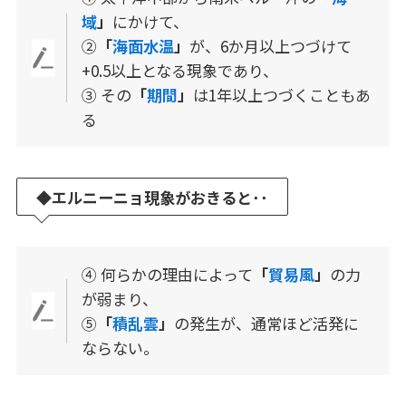
域
」
にかけて、
➁
「
海面水温
」
が、6か月以上つづけて
+0.5以上となる現象であり、
③ その
「
期間
」
は1年以上つづくこともあ
る
◆
エルニーニョ現象がおきると･･
④ 何らかの理由によって
「
貿易風
」
の力
が弱まり、
⑤
「
積乱雲
」
の発生が、通常ほど活発に
ならない。