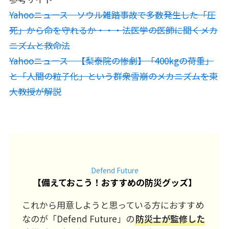
Yahooニュース ソウル雑踏事故で多数発生した「圧
死」から命を守れるか・・・法医学の医師に聞くメカ
ニズムと救命法
Yahooニュース 【梨泰院の惨劇】「400kgの荷重」
と「人間の粒子化」という群衆雪崩のメカニズムを東
大教授が解説
Defend Future
【
備えておこう！おすすめの防災グッズ
】
これから用意しようと思っている方におすすめ
なのが「Defend Future」の
防災士が監修した