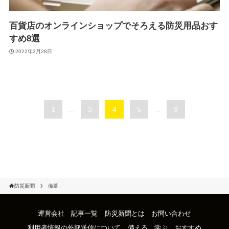
百貨店のオンラインショップでそろえる防災用品おす
すめ8選
2022年3月28日
1
...
3
4
5
...
9
防災新聞
備蓄
運営会社
記事一覧
防災新聞とは
お問い合わせ
利用者情報の外部送信について
備える
学ぶ
おすすめ