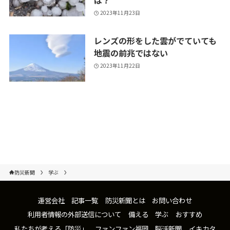
は？
2023年11月23日
レンズの形をした雲がでていても
地震の前兆ではない
2023年11月22日
防災新聞
学ぶ
運営会社
記事一覧
防災新聞とは
お問い合わせ
利用者情報の外部送信について
備える
学ぶ
おすすめ
私たちが考える「防災」
ファンファン福岡
脳活新聞
イキカタ