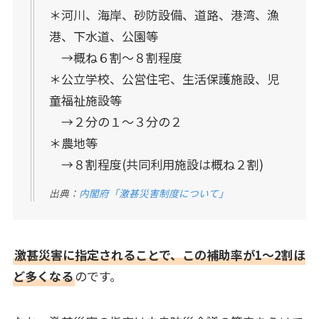
＊河川、海岸、砂防設備、道路、港湾、漁
港、下水道、公園等
→概ね６割～８割程度
＊公立学校、公営住宅、生活保護施設、児
童福祉施設等
→２分の１～３分の２
＊農地等
→８割程度(共同利用施設は概ね２割)
出典：
内閣府「激甚災害制度について」
激甚災害に指定されることで、この補助率が1～2割ほ
ど多くなる
のです。