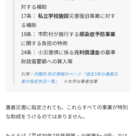
対する補助
17条：
私立学校施設
災害復旧事業に対す
る補助
19条： 市町村が施行する
感染症予防事業
に関する負担の特例
24条： 小災害債に係る
元利償還金
の基準
財政需要額への算入等
引用：
内閣府 防災情報のページ「過去5年の激甚災
害の指定状況一覧」
※太字は筆者加筆
激甚災害に指定されても、これらすべての事業が特別
な助成をうけるのではありません。
たとえば「平成30年7月豪雨等・台風第5～8号」では